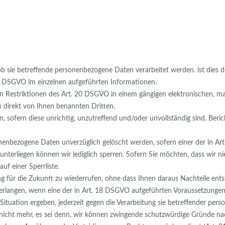
b sie betreffende personenbezogene Daten verarbeitet werden. ist dies de
5 DSGVO im einzelnen aufgeführten Informationen.
en Restriktionen des Art. 20 DSGVO in einem gängigen elektronischen, m
 direkt von Ihnen benannten Dritten.
n, sofern diese unrichtig, unzutreffend und/oder unvollständig sind. Ber
onenbezogene Daten unverzüglich gelöscht werden, sofern einer der in Ar
unterliegen können wir lediglich sperren. Sofern Sie möchten, dass wir n
uf einer Sperrliste.
g für die Zukunft zu wiederrufen, ohne dass Ihnen daraus Nachteile ents
erlangen, wenn eine der in Art. 18 DSGVO aufgeführten Voraussetzungen
 Situation ergeben, jederzeit gegen die Verarbeitung sie betreffender p
icht mehr, es sei denn, wir können zwingende schutzwürdige Gründe nach