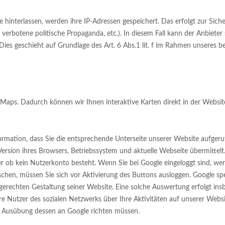
interlassen, werden ihre IP-Adressen gespeichert. Das erfolgt zur Sich
n, verbotene politische Propaganda, etc.). In diesem Fall kann der Anbiet
. Dies geschieht auf Grundlage des Art. 6 Abs.1 lit. f im Rahmen unseres be
Maps. Dadurch können wir Ihnen interaktive Karten direkt in der Websit
ormation, dass Sie die entsprechende Unterseite unserer Website aufge
Version ihres Browsers, Betriebssystem und aktuelle Webseite übermittelt
 oder ob kein Nutzerkonto besteht. Wenn Sie bei Google eingeloggt sind, 
chen, müssen Sie sich vor Aktivierung des Buttons ausloggen. Google spei
chten Gestaltung seiner Website. Eine solche Auswertung erfolgt insbes
Nutzer des sozialen Netzwerks über Ihre Aktivitäten auf unserer Websit
zur Ausübung dessen an Google richten müssen.