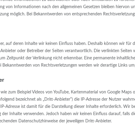
g von Informationen nach den allgemeinen Gesetzen bleiben hiervon unbe
etzung möglich. Bei Bekanntwerden von entsprechenden Rechtsverletzung
er, auf deren Inhalte wir keinen Einfluss haben. Deshalb können wir fü
ige Anbieter oder Betreiber der Seiten verantwortlich. Die verlinkten Seit
m Zeitpunkt der Verlinkung nicht erkennbar. Eine permanente inhaltliche 
ei Bekanntwerden von Rechtsverletzungen werden wir derartige Links u
er
r, wie zum Beispiel Videos von YouTube, Kartenmaterial von Google Maps
chfolgend bezeichnet als „Dritt-Anbieter“) die IP-Adresse der Nutzer wah
IP-Adresse ist damit für die Darstellung dieser Inhalte erforderlich. Wi
g der Inhalte verwenden. Jedoch haben wir keinen Einfluss darauf, falls die
echenden Datenschutzhinweise der jeweiligen Dritt-Anbieter.