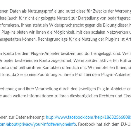
rhobenen Daten als Nutzungsprofile und nutzt diese für Zwecke der Werbu
dere (auch für nicht eingeloggte Nutzer) zur Darstellung von bedarfsge
nformieren. Ihnen steht ein Widerspruchsrecht gegen die Bildung dieser 
Plug-ins bieten wir Ihnen die Möglichkeit, mit den sozialen Netzwerken 
ausgestalten können. Rechtsgrundlage für die Nutzung der Plug-ins ist Art
n Konto bei dem Plug-in-Anbieter besitzen und dort eingeloggt sind. Wenn
nbieter bestehenden Konto zugeordnet. Wenn Sie den aktivierten Button b
onto und teilt sie ihren Kontakten öffentlich mit. Wir empfehlen Ihnen,
ttons, da Sie so eine Zuordnung zu ihrem Profil bei dem Plug-in-Anbiete
ebung und ihrer Verarbeitung durch den jeweiligen Plug-in-Anbieter erh
ie auch weitere Informationen zu ihren diesbezüglichen Rechten und Eins
ionen zur Datenerhebung:
http://www.facebook.com/help/18632566808
om/about/privacy/your-info#everyoneinfo
. Facebook hat sich dem EU-US