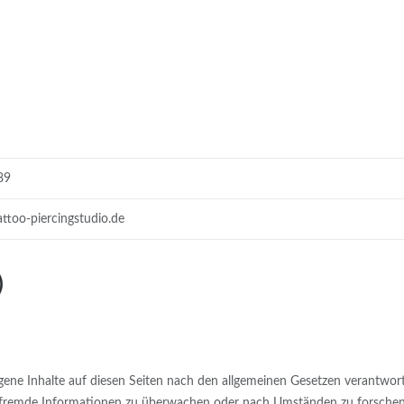
89
attoo-piercingstudio.de
)
gene Inhalte auf diesen Seiten nach den allgemeinen Gesetzen verantwort
te fremde Informationen zu überwachen oder nach Umständen zu forschen, 