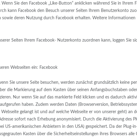
n. Wenn Sie den Facebook „Like-Button“ anklicken während Sie in Ihrem F
urch kann Facebook den Besuch unserer Seiten Ihrem Benutzerkonto zuord
en sowie deren Nutzung durch Facebook erhalten. Weitere Informationen h
erer Seiten Ihrem Facebook- Nutzerkonto zuordnen kann, loggen Sie sic
nseren Webseiten ein: Facebook
 wenn Sie unsere Seite besuchen, werden zunächst grundsätzlich keine p
über die Markierung auf dem Kasten über seinen Anfangsbuchstaben oder 
eren. Nur wenn Sie auf das markierte Feld klicken und es dadurch aktivie
aufgerufen haben. Zudem werden Daten (Browserversion, Betriebssystem, 
Webseite gelangt ist und auf welche Webseite er von unserer geht) an de
Adresse sofort nach Erhebung anonymisiert. Durch die Aktivierung des 
 (bei US-amerikanischen Anbietern in den USA) gespeichert. Da der Plug-
gegrauten Kasten über die Sicherheitseinstellungen ihres Browsers alle 